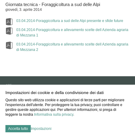
Giornata tecnica - Foraggicoltura a sud delle Alpi
giovedì, 3. aprile 2014
03.04.2014-Foraggicoltura a sud delle Alpi presente e sfide future
03.04.2014-Foraggicoltura e allevamento scelte dell Azienda agraria
di Mezzana 1
03.04.2014-Foraggicoltura e allevamento scelte dell Azienda agraria
di Mezzana 2
APF
6593 Cadenazzo
Impostazioni dei cookie e della condivisione dei dati
info
agff.ch
Questo sito web utilizza cookie e applicazioni di terze parti per migliorare
l'esperienza dell'utente. Per proteggere la tua privacy, puoi controllare e
Impressum
gestire queste applicazioni qui.
Per ulteriori informazioni, si prega di
Disclaimer
leggere la nostra
Informativa sulla privacy
.
Protezione dati
Impostazioni dei cookie
Accetta tutto
Impostazioni
created by Internetgalerie AG