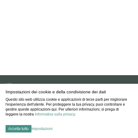
APF
6593 Cadenazzo
Impostazioni dei cookie e della condivisione dei dati
info
agff.ch
Questo sito web utilizza cookie e applicazioni di terze parti per migliorare
l'esperienza dell'utente. Per proteggere la tua privacy, puoi controllare e
Impressum
gestire queste applicazioni qui.
Per ulteriori informazioni, si prega di
Disclaimer
leggere la nostra
Informativa sulla privacy
.
Protezione dati
Impostazioni dei cookie
Accetta tutto
Impostazioni
created by Internetgalerie AG