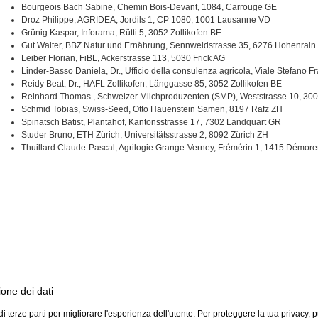
Bourgeois Bach Sabine, Chemin Bois-Devant, 1084, Carrouge GE
Droz Philippe, AGRIDEA, Jordils 1, CP 1080, 1001 Lausanne VD
Grünig Kaspar, Inforama, Rütti 5, 3052 Zollikofen BE
Gut Walter, BBZ Natur und Ernährung, Sennweidstrasse 35, 6276 Hohenrain
Leiber Florian, FiBL, Ackerstrasse 113, 5030 Frick AG
Linder-Basso Daniela, Dr., Ufficio della consulenza agricola, Viale Stefano F
Reidy Beat, Dr., HAFL Zollikofen, Länggasse 85, 3052 Zollikofen BE
Reinhard Thomas., Schweizer Milchproduzenten (SMP), Weststrasse 10, 300
Schmid Tobias, Swiss-Seed, Otto Hauenstein Samen, 8197 Rafz ZH
Spinatsch Batist, Plantahof, Kantonsstrasse 17, 7302 Landquart GR
Studer Bruno, ETH Zürich, Universitätsstrasse 2, 8092 Zürich ZH
Thuillard Claude-Pascal, Agrilogie Grange-Verney, Frémérin 1, 1415 Démore
ione dei dati
i terze parti per migliorare l'esperienza dell'utente. Per proteggere la tua privacy, 