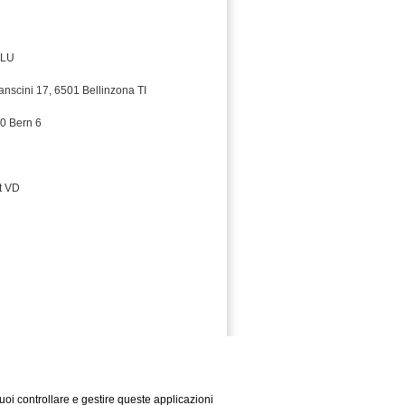
 LU
ranscini 17, 6501 Bellinzona TI
0 Bern 6
t VD
puoi controllare e gestire queste applicazioni
Impressum