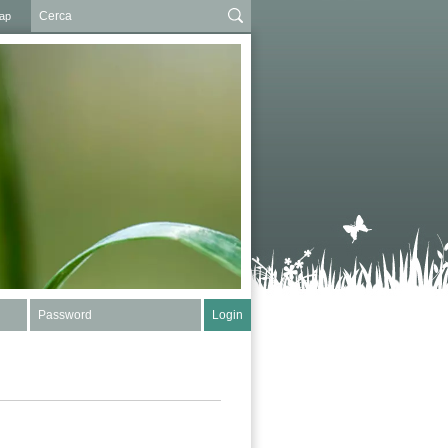
ap
Password