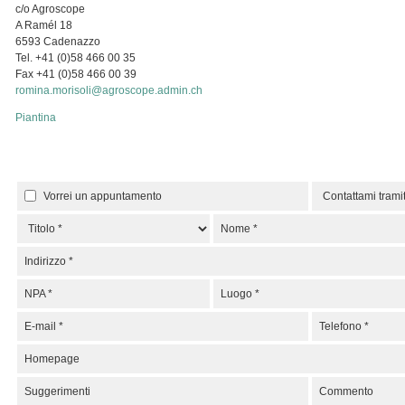
c/o Agroscope
A Ramél 18
6593 Cadenazzo
Tel. +41 (0)58 466 00 35
Fax +41 (0)58 466 00 39
romina.morisoli
agroscope.admin.ch
Piantina
Vorrei un appuntamento
Nome
*
Indirizzo
*
NPA
*
Luogo
*
E-mail
*
Telefono
*
Homepage
Suggerimenti
Commento