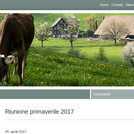
Home
Contatti
Sitem
Username
Riunione primaverile 2017
04. aprile 2017