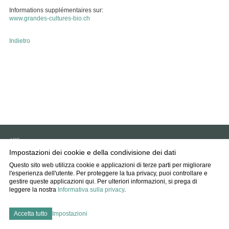
Informations supplémentaires sur:
www.grandes-cultures-bio.ch
Indietro
APF
6593 Cadenazzo
Impostazioni dei cookie e della condivisione dei dati
info
agff.ch
Questo sito web utilizza cookie e applicazioni di terze parti per migliorare
l'esperienza dell'utente. Per proteggere la tua privacy, puoi controllare e
Impressum
gestire queste applicazioni qui.
Per ulteriori informazioni, si prega di
Disclaimer
leggere la nostra
Informativa sulla privacy
.
Protezione dati
Impostazioni dei cookie
Accetta tutto
Impostazioni
created by Internetgalerie AG