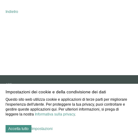
Indietro
APF
6593 Cadenazzo
Impostazioni dei cookie e della condivisione dei dati
info
agff.ch
Questo sito web utilizza cookie e applicazioni di terze parti per migliorare
l'esperienza dell'utente. Per proteggere la tua privacy, puoi controllare e
Impressum
gestire queste applicazioni qui.
Per ulteriori informazioni, si prega di
Disclaimer
leggere la nostra
Informativa sulla privacy
.
Protezione dati
Impostazioni dei cookie
Accetta tutto
Impostazioni
created by Internetgalerie AG