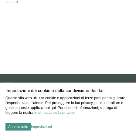
Indietro
APF
6593 Cadenazzo
Impostazioni dei cookie e della condivisione dei dati
info
agff.ch
Questo sito web utilizza cookie e applicazioni di terze parti per migliorare
l'esperienza dell'utente. Per proteggere la tua privacy, puoi controllare e
Impressum
gestire queste applicazioni qui.
Per ulteriori informazioni, si prega di
Disclaimer
leggere la nostra
Informativa sulla privacy
.
Protezione dati
Impostazioni dei cookie
Accetta tutto
Impostazioni
created by Internetgalerie AG